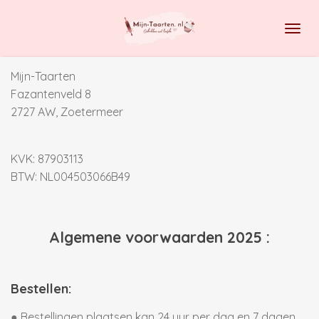
Ga
direct
naar
de
Mijn-Taarten
hoofdinhoud
Fazantenveld 8
2727 AW, Zoetermeer
KVK: 87903113
BTW: NL004503066B49
Algemene voorwaarden 2025 :
Bestellen:
● Bestellingen plaatsen kan 24 uur per dag en 7 dagen