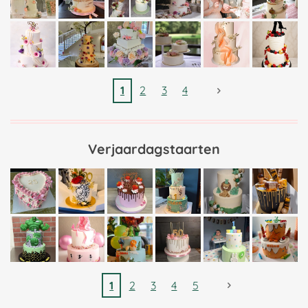
1
2
3
4
Verjaardagstaarten
1
2
3
4
5