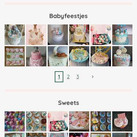
Babyfeestjes
1
2
3
Sweets