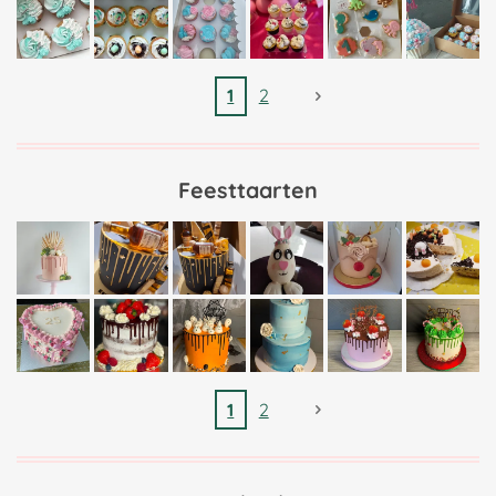
1
2
Feesttaarten
1
2