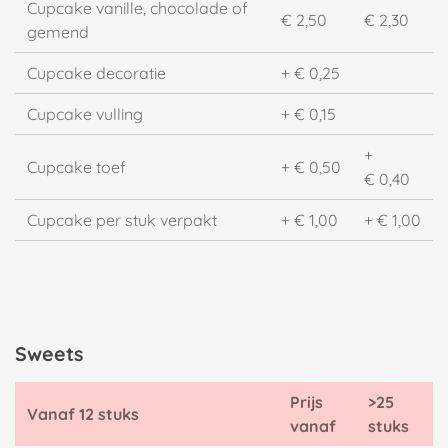
Cupcake vanille, chocolade of
€ 2,50
€ 2,30
gemend
Cupcake decoratie
+ € 0,25
Cupcake vulling
+ € 0,15
+
Cupcake toef
+ € 0,50
€ 0,40
Cupcake per stuk verpakt
+ € 1,00
+ € 1,00
Sweets
Prijs
>25
Vanaf 12 stuks
vanaf
stuks